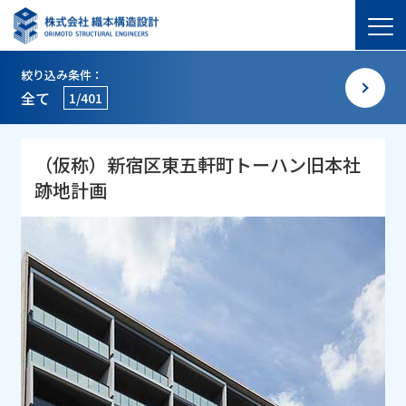
絞り込み条件：
全て
1/401
（仮称）新宿区東五軒町トーハン旧本社
跡地計画