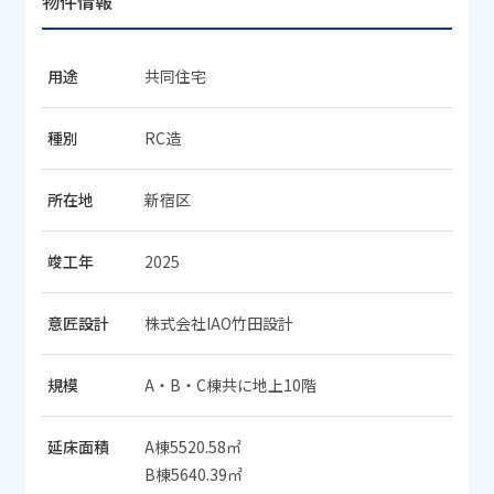
物件情報
用途
共同住宅
種別
RC造
所在地
新宿区
竣工年
2025
意匠設計
株式会社IAO竹田設計
規模
A・B・C棟共に地上10階
延床面積
A棟5520.58㎡
B棟5640.39㎡