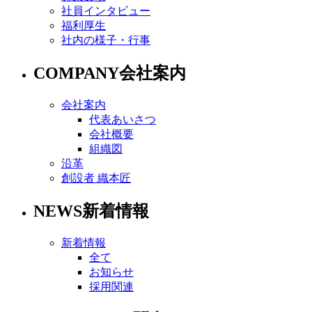
社員インタビュー
福利厚生
社内の様子・行事
COMPANY
会社案内
会社案内
代表あいさつ
会社概要
組織図
沿革
創設者 織本匠
NEWS
新着情報
新着情報
全て
お知らせ
採用関連