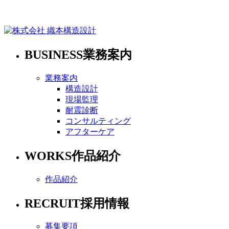
BUSINESS
業務案内
業務案内
構造設計
現場監理
耐震診断
コンサルティング
アフターケア
WORKS
作品紹介
作品紹介
RECRUIT
採用情報
募集要項