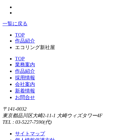
一覧に戻る
TOP
作品紹介
エコリング新社屋
TOP
業務案内
作品紹介
採用情報
会社案内
新着情報
お問合せ
〒141-0032
東京都品川区大崎2-11-1 大崎ウィズタワー4F
TEL : 03-5227-7590(代)
サイトマップ