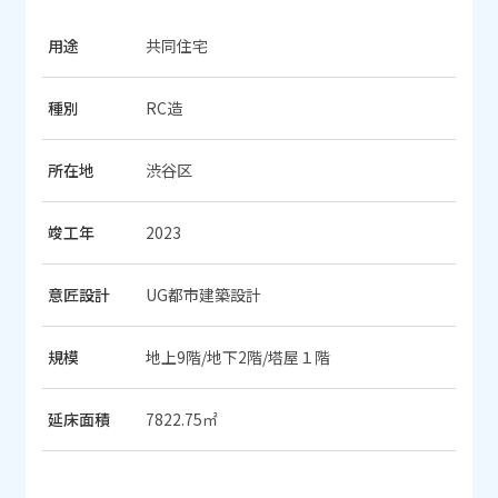
用途
共同住宅
種別
RC造
所在地
渋谷区
竣工年
2023
意匠設計
UG都市建築設計
規模
地上9階/地下2階/塔屋１階
延床面積
7822.75㎡