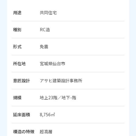
用途
共同住宅
種別
RC造
形式
免震
所在地
宮城県仙台市
意匠設計
アサヒ建築設計事務所
規模
地上23階／地下-階
延床面積
8,756㎡
構造の特徴
超高層