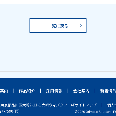
一覧に戻る
案内
作品紹介
採用情報
会社案内
新着情
2
東京都品川区大崎2-11-1 大崎ウィズタワー4F
サイトマップ
個人
227-7590(代)
©2026 Orimoto Structural En