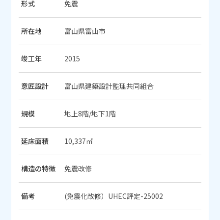
形式
免震
所在地
富山県富山市
竣工年
2015
意匠設計
富山県建築設計監理共同組合
規模
地上8階/地下1階
延床面積
10,337㎡
構造の特徴
免震改修
備考
(免震化改修）UHEC評定-25002