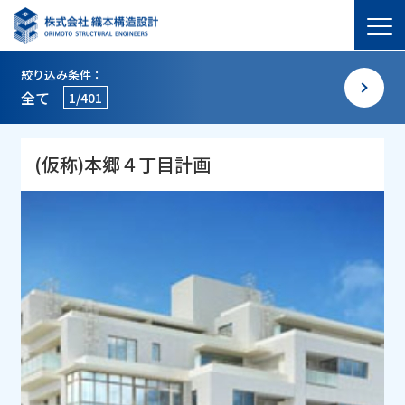
絞り込み条件：
全て
1/401
(仮称)本郷４丁目計画