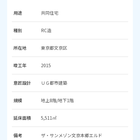
用途
共同住宅
種別
RC造
所在地
東京都文京区
竣工年
2015
意匠設計
ＵＧ都市建築
規模
地上8階/地下1階
延床面積
5,511㎡
備考
ザ・サンメゾン文京本郷エルド