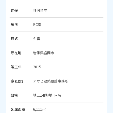
用途
共同住宅
種別
RC造
形式
免震
所在地
岩手県盛岡市
竣工年
2015
意匠設計
アサヒ建築設計事務所
規模
地上14階/地下-階
延床面積
6,111㎡