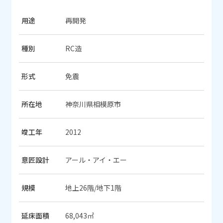
用途
再開発
種別
RC造
形式
免震
所在地
神奈川県相模原市
竣工年
2012
意匠設計
アール・アイ・エー
規模
地上26階/地下1階
延床面積
68,043㎡