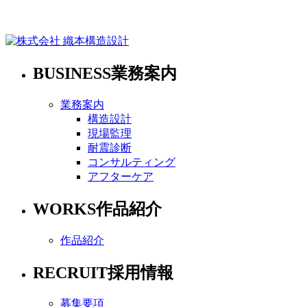
BUSINESS
業務案内
業務案内
構造設計
現場監理
耐震診断
コンサルティング
アフターケア
WORKS
作品紹介
作品紹介
RECRUIT
採用情報
募集要項