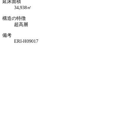
延床面積
34,938㎡
構造の特徴
超高層
備考
ERI-H09017