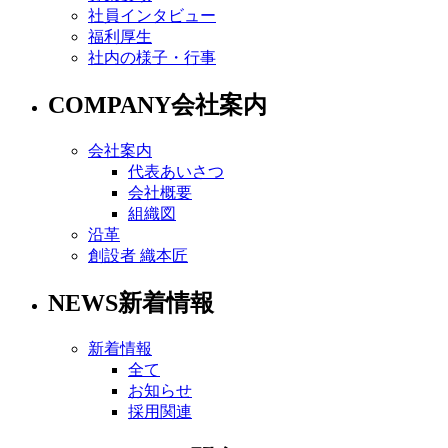
社員インタビュー
福利厚生
社内の様子・行事
COMPANY
会社案内
会社案内
代表あいさつ
会社概要
組織図
沿革
創設者 織本匠
NEWS
新着情報
新着情報
全て
お知らせ
採用関連