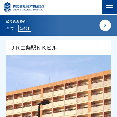
絞り込み条件：
全て
1/401
ＪＲ二条駅ＮＫビル