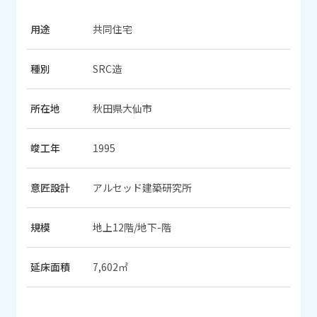
用途
共同住宅
種別
SRC造
所在地
秋田県大仙市
竣工年
1995
意匠設計
アルセッド建築研究所
規模
地上12階/地下-階
延床面積
7,602㎡