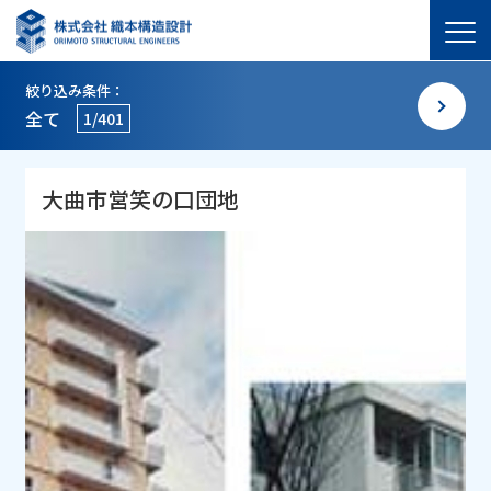
絞り込み条件：
全て
1/401
大曲市営笑の口団地