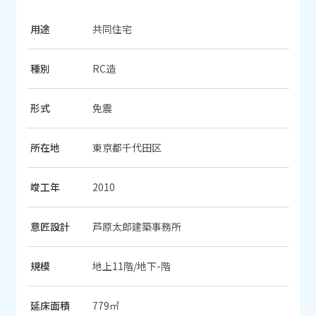
用途
共同住宅
種別
RC造
形式
免震
所在地
東京都千代田区
竣工年
2010
意匠設計
芦原太郎建築事務所
規模
地上11階/地下-階
延床面積
779㎡