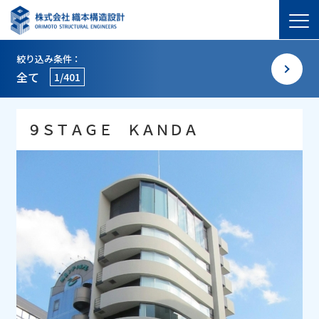
絞り込み条件：
全て
1/401
９ＳＴＡＧＥ ＫＡＮＤＡ