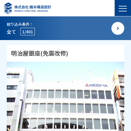
絞り込み条件：
全て
1/401
明治屋銀座(免震改修)