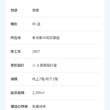
用途
商業
種別
RC造
所在地
東京都中央区銀座
竣工年
2007
意匠設計
Ｕ.Ａ建築設計室
規模
地上7階/地下1階
延床面積
2,299㎡
構造の特徴
免震改修