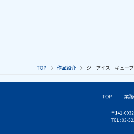
TOP
作品紹介
ジ アイス キューブ
TOP
業務
〒141-003
TEL : 03-5