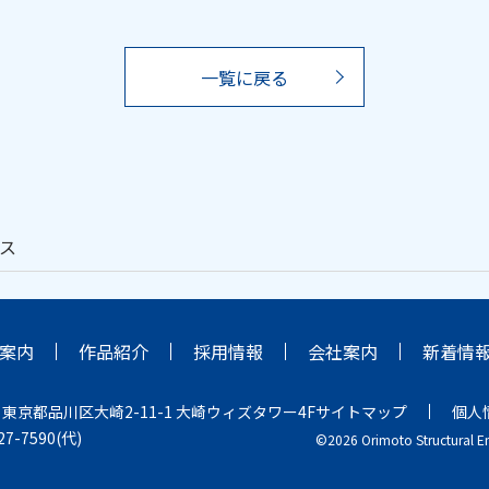
一覧に戻る
ス
案内
作品紹介
採用情報
会社案内
新着情
2
東京都品川区大崎2-11-1 大崎ウィズタワー4F
サイトマップ
個人
227-7590(代)
©2026 Orimoto Structural En