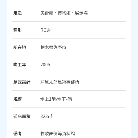
用途
美術館・博物館・展示場
種別
RC造
所在地
栃木県佐野市
竣工年
2005
意匠設計
芦原太郎建築事務所
規模
地上1階/地下-階
延床面積
323㎡
備考
牧歌舞伎等資料館