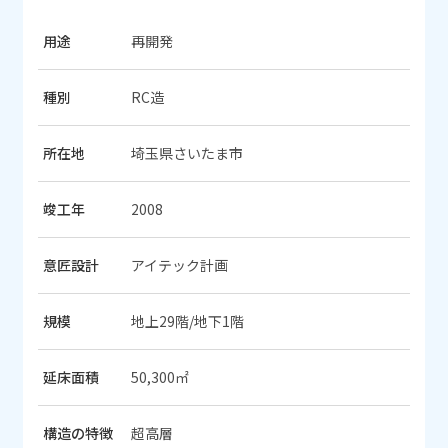
用途
再開発
種別
RC造
所在地
埼玉県さいたま市
竣工年
2008
意匠設計
アイテック計画
規模
地上29階/地下1階
延床面積
50,300㎡
構造の特徴
超高層