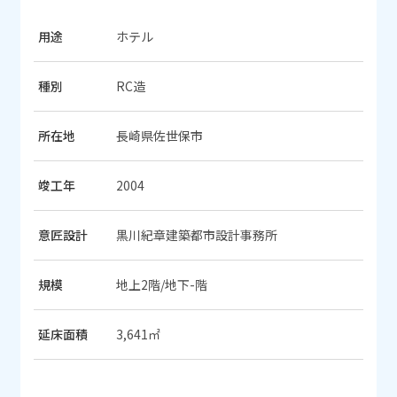
用途
ホテル
種別
RC造
所在地
長崎県佐世保市
竣工年
2004
意匠設計
黒川紀章建築都市設計事務所
規模
地上2階/地下-階
延床面積
3,641㎡