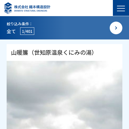
絞り込み条件：
全て
1/401
山暖簾（世知原温泉くにみの湯）