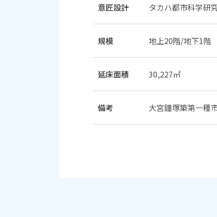
意匠設計
タカハ都市科学研
規模
地上20階/地下1階
延床面積
30,227㎡
備考
大宮鐘塚築第一種