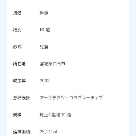
用途
医療
種別
RC造
形式
免震
所在地
宮城県白石市
竣工年
2002
意匠設計
アーキテクツ・コラブレーティブ
規模
地上4階/地下-階
延床面積
25,141㎡