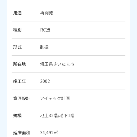
用途
再開発
種別
RC造
形式
制振
所在地
埼玉県さいたま市
竣工年
2002
意匠設計
アイテック計画
規模
地上32階/地下1階
延床面積
34,492㎡