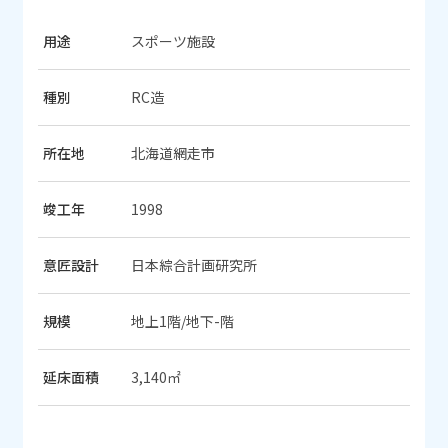
用途
スポーツ施設
種別
RC造
所在地
北海道網走市
竣工年
1998
意匠設計
日本綜合計画研究所
規模
地上1階/地下-階
延床面積
3,140㎡