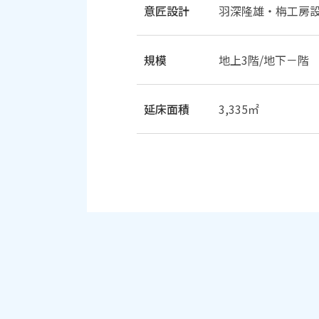
意匠設計
羽深隆雄・栴工房
規模
地上3階/地下－階
延床面積
3,335㎡