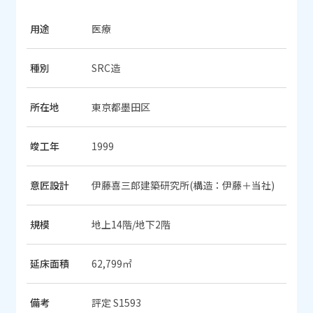
用途
医療
種別
SRC造
所在地
東京都墨田区
竣工年
1999
意匠設計
伊藤喜三郎建築研究所(構造：伊藤＋当社)
規模
地上14階/地下2階
延床面積
62,799㎡
備考
評定 S1593