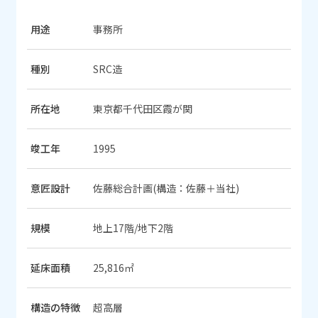
用途
事務所
種別
SRC造
所在地
東京都千代田区霞が関
竣工年
1995
意匠設計
佐藤総合計画(構造：佐藤＋当社)
規模
地上17階/地下2階
延床面積
25,816㎡
構造の特徴
超高層