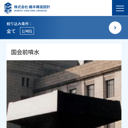
絞り込み条件：
全て
1/401
国会前噴水