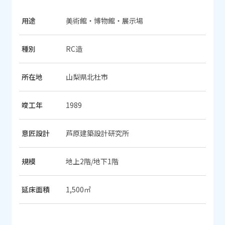
用途
美術館・博物館・展示場
種別
RC造
所在地
山梨県北杜市
竣工年
1989
意匠設計
芦原建築設計研究所
規模
地上2階/地下1階
延床面積
1,500㎡