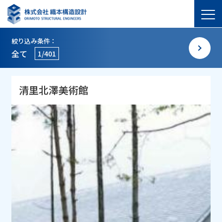
絞り込み条件：
全て
1/401
清里北澤美術館