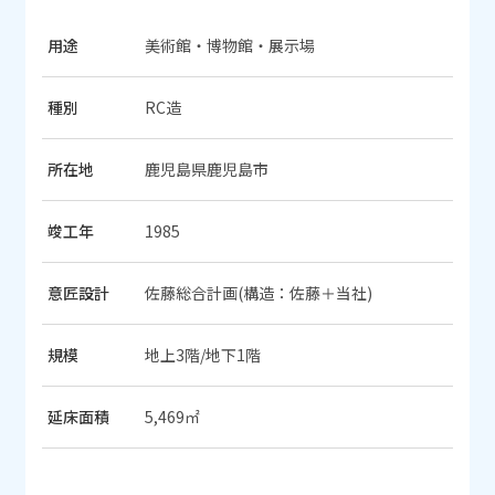
用途
美術館・博物館・展示場
種別
RC造
所在地
鹿児島県鹿児島市
竣工年
1985
意匠設計
佐藤総合計画(構造：佐藤＋当社)
規模
地上3階/地下1階
延床面積
5,469㎡