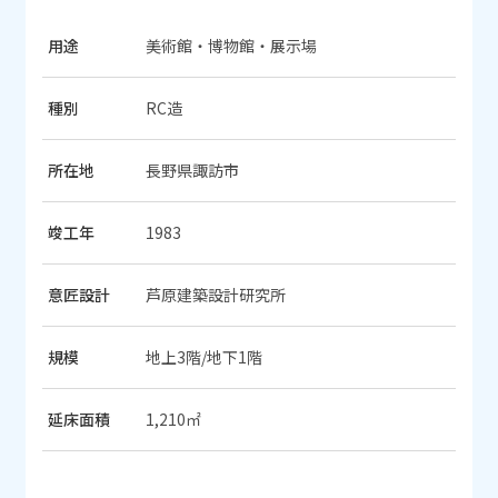
用途
美術館・博物館・展示場
種別
RC造
所在地
長野県諏訪市
竣工年
1983
意匠設計
芦原建築設計研究所
規模
地上3階/地下1階
延床面積
1,210㎡