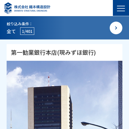
絞り込み条件：
全て
1/401
第一勧業銀行本店(現みずほ銀行)