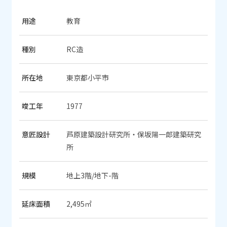
用途
教育
種別
RC造
所在地
東京都小平市
竣工年
1977
意匠設計
芦原建築設計研究所・保坂陽一郎建築研究
所
規模
地上3階/地下-階
延床面積
2,495㎡