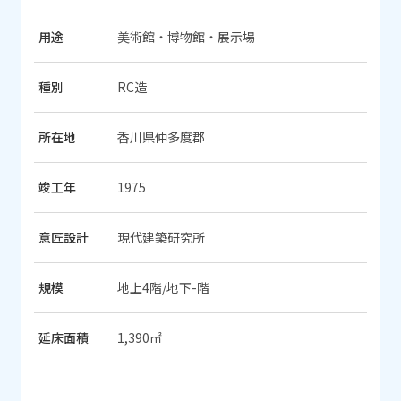
用途
美術館・博物館・展示場
種別
RC造
所在地
香川県仲多度郡
竣工年
1975
意匠設計
現代建築研究所
規模
地上4階/地下-階
延床面積
1,390㎡