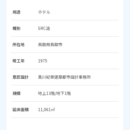
用途
ホテル
種別
SRC造
所在地
鳥取県鳥取市
竣工年
1975
意匠設計
黒川紀章建築都市設計事務所
規模
地上13階/地下1階
延床面積
11,061㎡