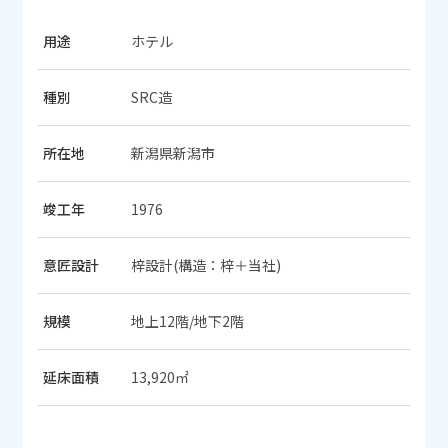
用途
ホテル
種別
SRC造
所在地
新潟県新潟市
竣工年
1976
意匠設計
梓設計(構造：梓＋当社)
規模
地上12階/地下2階
延床面積
13,920㎡