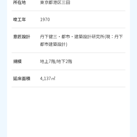
所在地
東京都港区三田
竣工年
1970
意匠設計
丹下健三・都市・建築設計研究所(現：丹下
都市建築設計)
規模
地上7階/地下2階
延床面積
4,137㎡