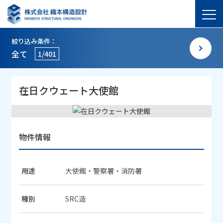
絞り込み条件：
全て
1/401
在日クウェート大使館
物件情報
用途
大使館・警察署・消防署
種別
SRC造