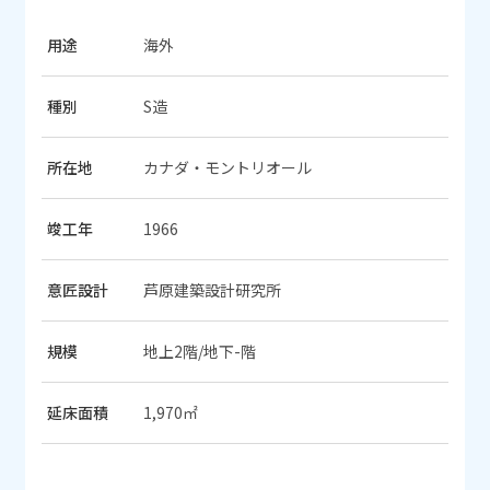
用途
海外
種別
S造
所在地
カナダ・モントリオール
竣工年
1966
意匠設計
芦原建築設計研究所
規模
地上2階/地下-階
延床面積
1,970㎡