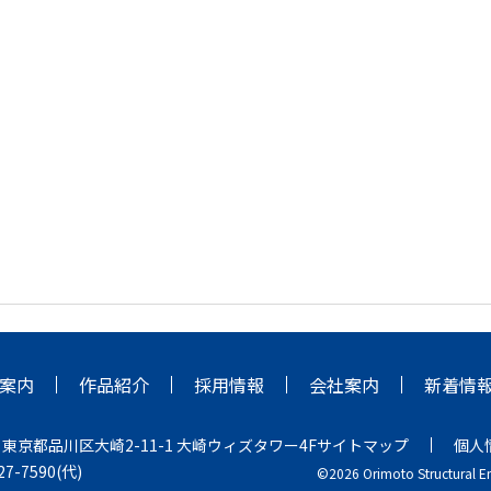
案内
作品紹介
採用情報
会社案内
新着情
2
東京都品川区大崎2-11-1 大崎ウィズタワー4F
サイトマップ
個人
227-7590(代)
©2026 Orimoto Structural En