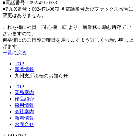
■電話番号：092-471-0533
■F A X番号：092-471-0679 ＃電話番号及びファックス番号に
変更はありません。
これを機に社員一同 心機一転 より一層業務に励む所存でご
ざいますので、
何卒倍旧のご指導ご鞭撻を賜りますよう宜しくお願い申し上
げます。
一覧に戻る
TOP
新着情報
九州支所移転のお知らせ
TOP
業務案内
作品紹介
採用情報
会社案内
新着情報
お問合せ
〒141-0032