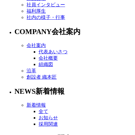
社員インタビュー
福利厚生
社内の様子・行事
COMPANY
会社案内
会社案内
代表あいさつ
会社概要
組織図
沿革
創設者 織本匠
NEWS
新着情報
新着情報
全て
お知らせ
採用関連